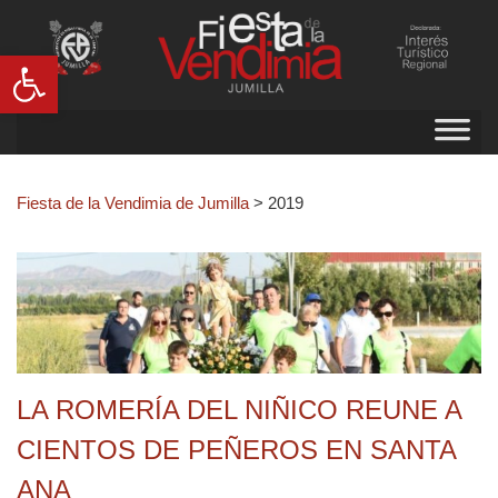
Abrir barra de herramientas
Fiesta de la Vendimia de Jumilla
>
2019
LA ROMERÍA DEL NIÑICO REUNE A
CIENTOS DE PEÑEROS EN SANTA
ANA