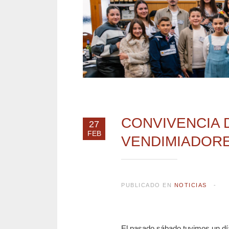
CONVIVENCIA 
27
FEB
VENDIMIADORE
PUBLICADO EN
NOTICIAS
El pasado sábado tuvimos un dí