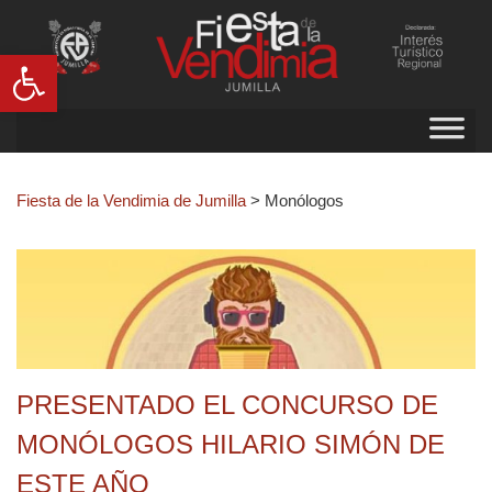
Abrir barra de herramientas
Fiesta de la Vendimia de Jumilla
>
Monólogos
PRESENTADO EL CONCURSO DE
MONÓLOGOS HILARIO SIMÓN DE
ESTE AÑO