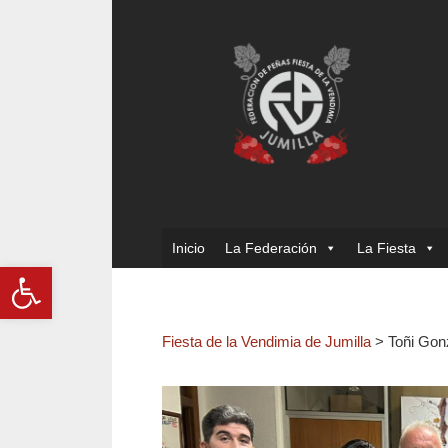
Inicio
La Federación
La Fiesta
Abrir barra de herramientas
Fiesta de la Vendimia de Jumilla
>
Toñi Gon