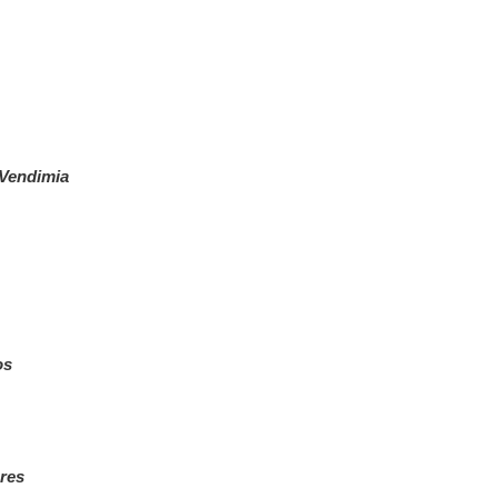
a Vendimia
os
ores