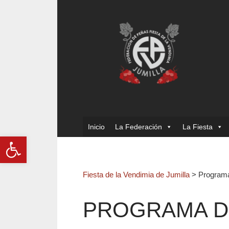
Inicio
La Federación
La Fiesta
Abrir barra de herramientas
Fiesta de la Vendimia de Jumilla
>
Programa
PROGRAMA DE