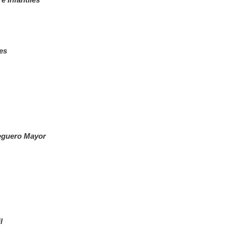
es
eguero Mayor
l