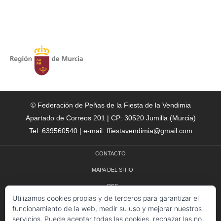
© Federación de Peñas de la Fiesta de la Vendimia
Apartado de Correos 201 | CP: 30520 Jumilla (Murcia)
Tel. 639560540 | e-mail: ffiestavendimia@gmail.com
CONTACTO
MAPA DEL SITIO
RSS
Utilizamos cookies propias y de terceros para garantizar el
CRÉDITOS
funcionamiento de la web, medir su uso y mejorar nuestros
servicios. Puede aceptar todas las cookies, rechazar las no
POLÍTICA DE COOKIES