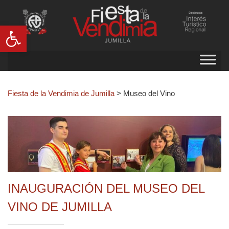
Abrir barra de herramientas
Fiesta de la Vendimia de Jumilla
>
Museo del Vino
INAUGURACIÓN DEL MUSEO DEL
VINO DE JUMILLA