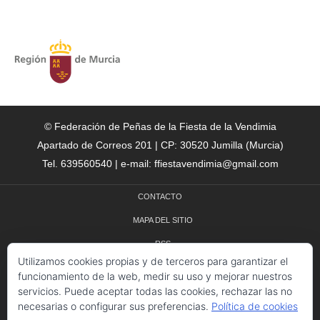
© Federación de Peñas de la Fiesta de la Vendimia
Apartado de Correos 201 | CP: 30520 Jumilla (Murcia)
Tel. 639560540 | e-mail: ffiestavendimia@gmail.com
CONTACTO
MAPA DEL SITIO
RSS
Utilizamos cookies propias y de terceros para garantizar el
CRÉDITOS
funcionamiento de la web, medir su uso y mejorar nuestros
servicios. Puede aceptar todas las cookies, rechazar las no
POLÍTICA DE COOKIES
necesarias o configurar sus preferencias.
Política de cookies