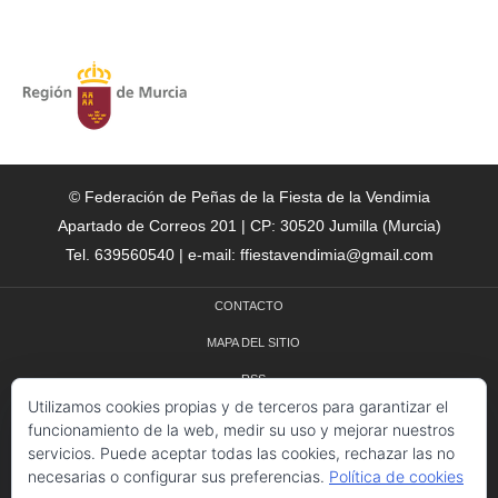
© Federación de Peñas de la Fiesta de la Vendimia
Apartado de Correos 201 | CP: 30520 Jumilla (Murcia)
Tel. 639560540 | e-mail: ffiestavendimia@gmail.com
CONTACTO
MAPA DEL SITIO
RSS
Utilizamos cookies propias y de terceros para garantizar el
CRÉDITOS
funcionamiento de la web, medir su uso y mejorar nuestros
servicios. Puede aceptar todas las cookies, rechazar las no
POLÍTICA DE COOKIES
necesarias o configurar sus preferencias.
Política de cookies