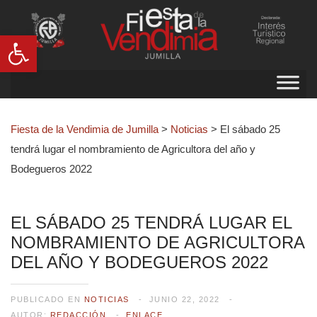
Abrir barra de herramientas
Fiesta de la Vendimia de Jumilla
>
Noticias
>
El sábado 25
tendrá lugar el nombramiento de Agricultora del año y
Bodegueros 2022
EL SÁBADO 25 TENDRÁ LUGAR EL
NOMBRAMIENTO DE AGRICULTORA
DEL AÑO Y BODEGUEROS 2022
PUBLICADO EN
NOTICIAS
JUNIO 22, 2022
AUTOR:
REDACCIÓN
ENLACE