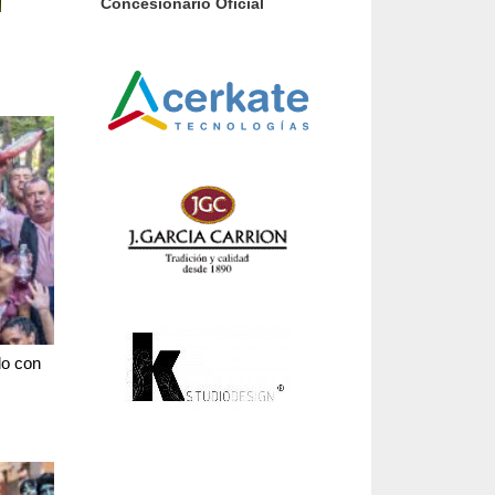
Concesionario Oficial
do con