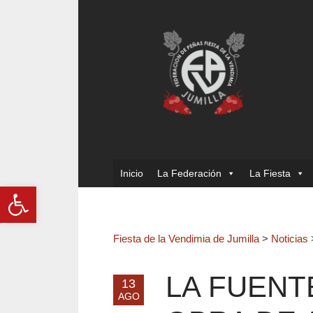
Inicio
La Federación
La Fiesta
Abrir barra de herramientas
Fiesta de la Vendimia de Jumilla
>
Noticias
LA FUENTE
13
AGO