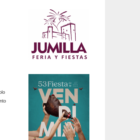
olo
nto