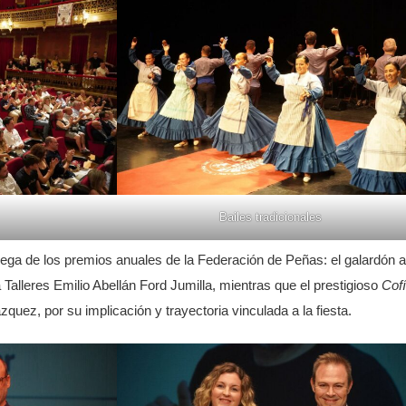
Bailes tradicionales
trega de los premios anuales de la Federación de Peñas: el galardón a
 Talleres Emilio Abellán Ford Jumilla, mientras que el prestigioso
Cof
quez, por su implicación y trayectoria vinculada a la fiesta.