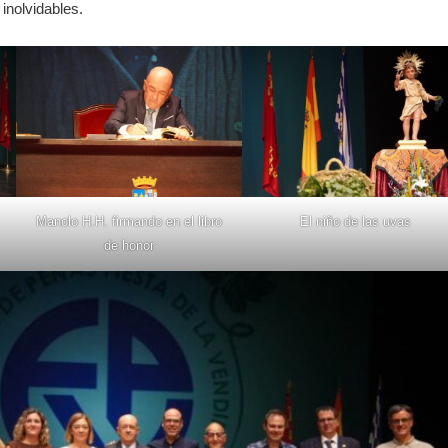
inolvidables.
El niño de las uvas
Manolo H.H. firmando en el libro
de honor