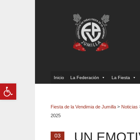
Inicio
La Federación
La Fiesta
Abrir barra de herramientas
Fiesta de la Vendimia de Jumilla
>
Noticias
2025
UN EMOTI
03