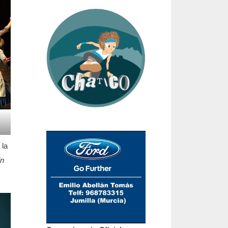
 la
ín