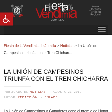
Abrir barra de herramientas
Fiesta de la Vendimia de Jumilla
>
Noticias
>
La Unión de
Campesinos triunfa con el Tren Chicharra
LA UNIÓN DE CAMPESINOS
TRIUNFA CON EL TREN CHICHARRA
PUBLICADO EN
NOTICIAS
AGOSTO 23, 2019
AUTOR:
REDACCIÓN
ENLACE
La Unión de Campesinos y Ganaderos gana el premio de Honor