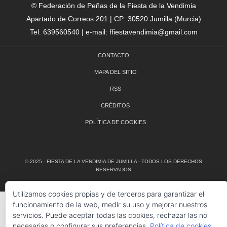
© Federación de Peñas de la Fiesta de la Vendimia
Apartado de Correos 201 | CP: 30520 Jumilla (Murcia)
Tel. 639560540 | e-mail: ffiestavendimia@gmail.com
CONTACTO
MAPA DEL SITIO
RSS
CRÉDITOS
POLÍTICA DE COOKIES
© 2025 - FIESTA DE LA VENDIMIA DE JUMILLA - TODOS LOS DERECHOS
RESERVADOS
Utilizamos cookies propias y de terceros para garantizar el
funcionamiento de la web, medir su uso y mejorar nuestros
servicios. Puede aceptar todas las cookies, rechazar las no
necesarias o configurar sus preferencias.
Política de cookies