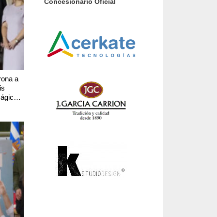
Concesionario Oficial
orona a
is
ágica y