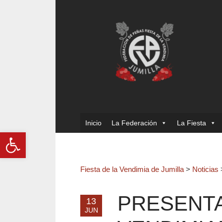
Inicio
La Federación
La Fiesta
Abrir barra de herramientas
Fiesta de la Vendimia de Jumilla
>
Noticias
PRESENT
13
JUN