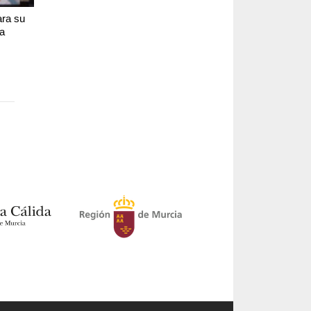
ara su
ia